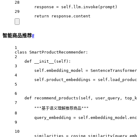
28
response 
=
self
.llm.invoke(prompt)
29
return
 response.content
智能商品推荐
#
1
class
SmartProductRecommender
:
2
def
__init__
(self):
3
self
.embedding_model 
=
 SentenceTransformer
4
self
.product_embeddings 
=
self
.load_produc
5
6
def
recommend_products
(self, user_query, top_k
7
"""基于语义理解推荐商品"""
8
query_embedding 
=
self
.embedding_model.enc
9
10
similarities 
=
 cosine_similarity(query_emb