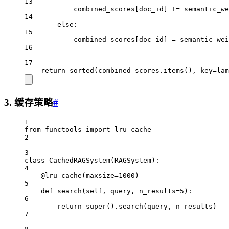
13
combined_scores[doc_id] 
+=
 semantic_we
14
else
:
15
combined_scores[doc_id] 
=
 semantic_wei
16
17
return
sorted
(combined_scores.items(), 
key
=lam
3. 缓存策略
#
1
from
 functools 
import
 lru_cache
2
3
class
CachedRAGSystem
(
RAGSystem
):
4
@lru_cache
(
maxsize
=
1000
)
5
def
search
(self, query, n_results
=
5
):
6
return
super
().search(query, n_results)
7