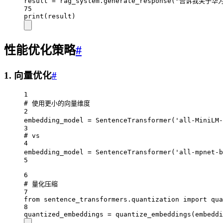
result 
=
 rag_system.generate_response(
"告诉我关于华
75
print
(result)
性能优化策略
#
1. 向量优化
#
1
# 使用更小的向量维度
2
embedding_model 
=
 SentenceTransformer(
'all-MiniLM-
3
# vs
4
embedding_model 
=
 SentenceTransformer(
'all-mpnet-b
5
6
# 量化压缩
7
from
 sentence_transformers.quantization 
import
 qua
8
quantized_embeddings 
=
 quantize_embeddings(embeddi