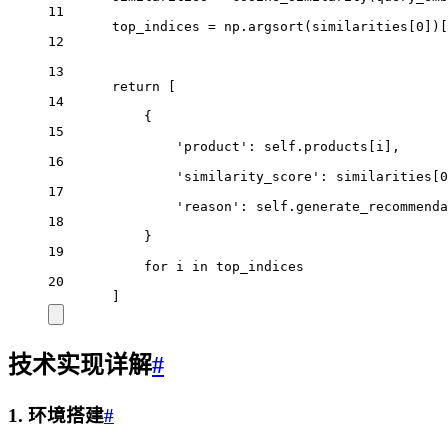
11
top_indices 
=
 np.argsort(similarities[
0
])[
12
13
return
 [
14
{
15
'product'
: 
self
.products[i],
16
'similarity_score'
: similarities[
0
17
'reason'
: 
self
.generate_recommenda
18
}
19
for
 i 
in
 top_indices
20
]
技术实现详解
#
1. 环境搭建
#