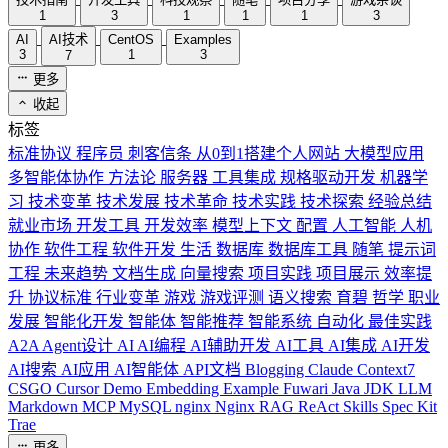
1
3
1
1
1
3
AI
AI技术
CentOS
Examples
3
1
3
7
更多
收起
标签
标准协议
程序员
刺客信条
从0到1搭建个人网站
大模型应用
多智能体协作
方法论
服务器
工具集成
规格驱动开发
机器学
习
技术变革
技术发展
技术革命
技术实践
技术探索
经验总结
就业市场
开发工具
开发效率
模型上下文
配置
人工智能
人机
协作
软件工程
软件开发
生活
数据库
数据库工具
随笔
提示词
工程
未来趋势
文档生成
向量搜索
项目实践
项目展示
效率提
升
协议标准
行业变革
游戏
游戏评测
语义搜索
育碧
哲学
职业
发展
智能化开发
智能体
智能推荐
智能系统
自动化
最佳实践
A2A
Agent设计
AI
AI编程
AI辅助开发
AI工具
AI集成
AI开发
AI搜索
AI应用
AI智能体
API文档
Blogging
Claude
Context7
CSGO
Cursor
Demo
Embedding
Example
Fuwari
Java
JDK
LLM
Markdown
MCP
MySQL
nginx
Nginx
RAG
ReAct
Skills
Spec Kit
Trae
更多