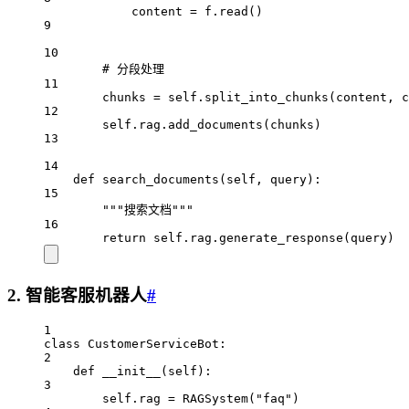
content 
=
 f.read()
9
10
# 分段处理
11
chunks 
=
self
.split_into_chunks(content, 
c
12
self
.rag.add_documents(chunks)
13
14
def
search_documents
(self, query):
15
"""搜索文档"""
16
return
self
.rag.generate_response(query)
2. 智能客服机器人
#
1
class
CustomerServiceBot
:
2
def
__init__
(self):
3
self
.rag 
=
 RAGSystem(
"faq"
)