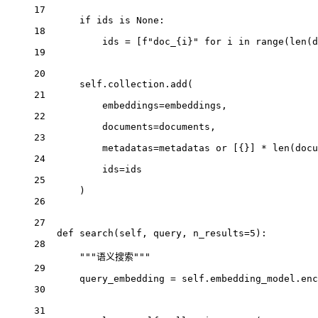
17
if
 ids 
is
None
:
18
ids 
=
 [
f
"doc_
{
i
}
"
for
 i 
in
range
(
len
(d
19
20
self
.collection.add(
21
embeddings
=
embeddings,
22
documents
=
documents,
23
metadatas
=
metadatas 
or
 [{}] 
*
len
(docu
24
ids
=
ids
25
)
26
27
def
search
(self, query, n_results
=
5
):
28
"""语义搜索"""
29
query_embedding 
=
self
.embedding_model.enc
30
31