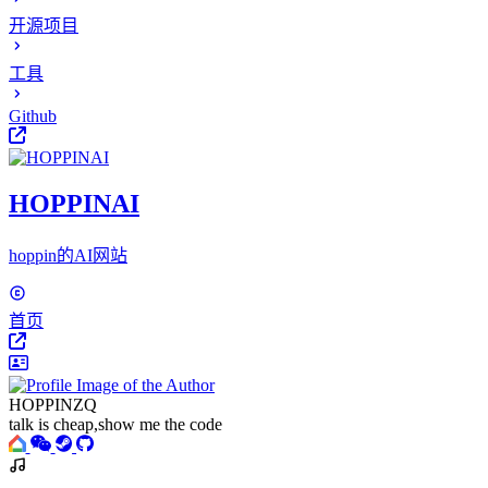
开源项目
工具
Github
HOPPINAI
hoppin的AI网站
首页
HOPPINZQ
talk is cheap,show me the code