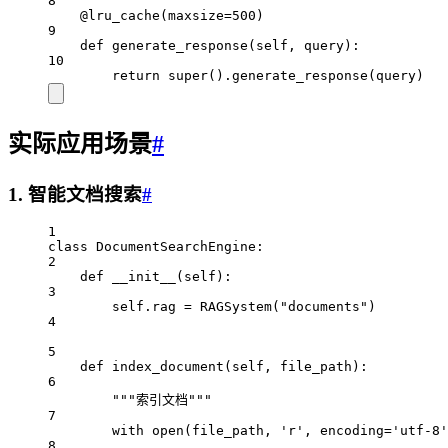
8
@lru_cache
(
maxsize
=
500
)
9
def
generate_response
(self, query):
10
return
super
().generate_response(query)
实际应用场景
#
1. 智能文档搜索
#
1
class
DocumentSearchEngine
:
2
def
__init__
(self):
3
self
.rag 
=
 RAGSystem(
"documents"
)
4
5
def
index_document
(self, file_path):
6
"""索引文档"""
7
with
open
(file_path, 
'r'
, 
encoding
=
'utf-8'
8