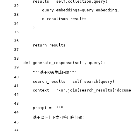
results 
=
self
.collection.query(
32
query_embeddings
=
query_embedding,
33
n_results
=
n_results
34
)
35
36
return
 results
37
38
def
generate_response
(self, query):
39
"""基于RAG生成回复"""
40
search_results 
=
self
.search(query)
41
context 
=
"
\n
"
.join(search_results[
'docume
42
43
prompt 
=
f
"""
44
基于以下上下文回答用户问题：
45
46