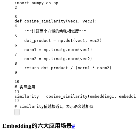
import
 numpy 
as
 np
2
3
def
cosine_similarity
(vec1, vec2):
4
"""计算两个向量的余弦相似度"""
5
dot_product 
=
 np.dot(vec1, vec2)
6
norm1 
=
 np.linalg.norm(vec1)
7
norm2 
=
 np.linalg.norm(vec2)
8
return
 dot_product 
/
 (norm1 
*
 norm2)
9
10
# 实际应用
11
similarity 
=
 cosine_similarity(embedding1, embeddi
12
# similarity值越接近1，表示语义越相似
Embedding的六大应用场景
#