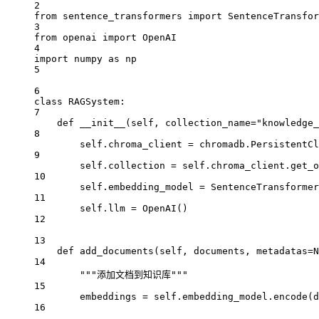
2
from
 sentence_transformers 
import
 SentenceTransfor
3
from
 openai 
import
 OpenAI
4
import
 numpy 
as
 np
5
6
class
RAGSystem
:
7
def
__init__
(self, collection_name
=
"knowledge_
8
self
.chroma_client 
=
 chromadb.PersistentCl
9
self
.collection 
=
self
.chroma_client.get_o
10
self
.embedding_model 
=
 SentenceTransformer
11
self
.llm 
=
 OpenAI()
12
13
def
add_documents
(self, documents, metadatas
=
N
14
"""添加文档到知识库"""
15
embeddings 
=
self
.embedding_model.encode(d
16