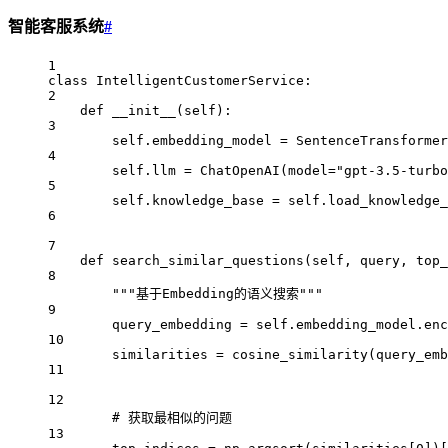
智能客服系统
#
1
class
IntelligentCustomerService
:
2
def
__init__
(self):
3
self
.embedding_model 
=
 SentenceTransformer
4
self
.llm 
=
 ChatOpenAI(
model
=
"gpt-3.5-turbo
5
self
.knowledge_base 
=
self
.load_knowledge_
6
7
def
search_similar_questions
(self, query, top_
8
"""基于Embedding的语义搜索"""
9
query_embedding 
=
self
.embedding_model.enc
10
similarities 
=
 cosine_similarity(query_emb
11
12
# 获取最相似的问题
13