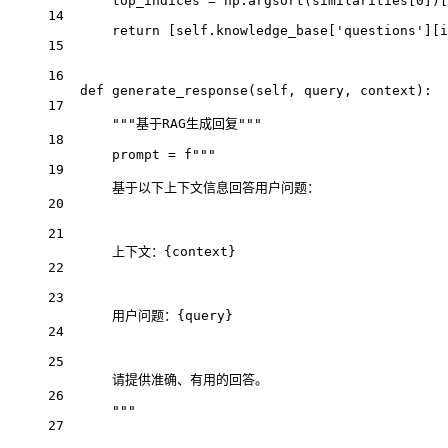
top_indices 
=
 np.argsort(similarities[
0
])[
14
return
 [
self
.knowledge_base[
'questions'
][i
15
16
def
generate_response
(self, query, context):
17
"""基于RAG生成回复"""
18
prompt 
=
f
"""
19
基于以下上下文信息回答用户问题：
20
21
上下文：
{
context
}
22
23
用户问题：
{
query
}
24
25
请提供准确、有用的回答。
26
"""
27