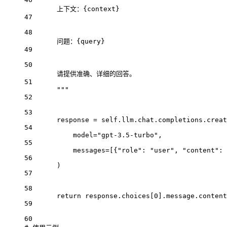
上下文：
{
context
}
47
48
问题：
{
query
}
49
50
请提供准确、详细的回答。
51
"""
52
53
response 
=
self
.llm.chat.completions.creat
54
model
=
"gpt-3.5-turbo"
,
55
messages
=
[{
"role"
: 
"user"
, 
"content"
: 
56
)
57
58
return
 response.choices[
0
].message.content
59
60