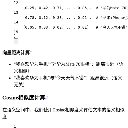
12
[
0.25
, 
0.42
, 
0.71
, 
...
, 
0.85
],  
# "华为Mate 70
13
[
0.78
, 
0.12
, 
0.33
, 
...
, 
0.91
],  
# "苹果iPhone
14
[
0.05
, 
0.03
, 
0.02
, 
...
, 
0.01
]   
# "今天天气不错"
15
]
向量距离计算：
“我喜欢华为手机”与”华为Mate 70很棒”：距离很近（语
义相似）
“我喜欢华为手机”与”今天天气不错”：距离很远（语义
无关）
Cosine相似度计算
#
在语义空间中，我们使用Cosine相似度来评估文本的语义相似
度：
1