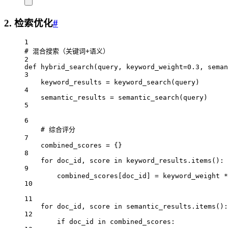
2. 检索优化
#
1
# 混合搜索（关键词+语义）
2
def
hybrid_search
(query, keyword_weight
=
0.3
, seman
3
keyword_results 
=
 keyword_search(query)
4
semantic_results 
=
 semantic_search(query)
5
6
# 综合评分
7
combined_scores 
=
 {}
8
for
 doc_id, score 
in
 keyword_results.items():
9
combined_scores[doc_id] 
=
 keyword_weight 
*
10
11
for
 doc_id, score 
in
 semantic_results.items():
12
if
 doc_id 
in
 combined_scores: